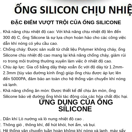
ĐẶC ĐIỂM VƯỢT TRỘI CỦA ỐNG SILICONE
Khả năng chịu nhiệt độ cao: Với khả năng chịu nhiệt độ lên đến
300 độ C, ống Silicone là sự lựa chọn hoàn hảo cho các công việc
dẫn khí nóng có yêu cầu cao.
Chống cháy: Được sản xuất từ chất liệu Polymer không cháy, ống
Silicone chịu nhiệt độ cao mang lại khả năng chống cháy, giảm rủi
ro trong môi trường thường xuyên làm việc ở nhiệt độ cao.
Chịu áp lực: Gia cố bằng dây thép xoắn ốc với độ dày từ 1.2mm-
2.3mm (tùy vào đường kính ống) giúp ống chịu được áp lực lên
đến 5000PA, đảm bảo an toàn cho hệ thống vận chuyển khí nóng
và lạnh.
Khả năng chống ăn mòn: Được thiết kế để chịu ăn mòn, ống
Silicone bảo vệ đường ống khỏi tác động của các hóa chất độc hại.
ỨNG DỤNG CỦA ỐNG
SILICONE
Dấn khí Lò nướng và lò nung nhiệt độ cao .
Thông gió , thông khí, để hút khói, hơi ẩm, và bụi.
Hệ thống vận chuyển tuần hoàn không khí nóng và lạnh, máy sấy