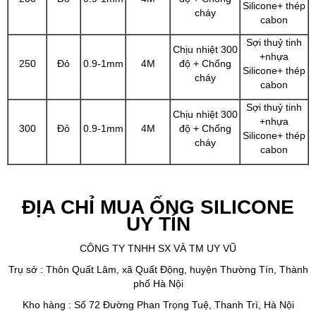
Silicone+ thép
cháy
cabon
Sợi thuỷ tinh
Chịu nhiệt 300
+nhựa
250
Đỏ
0.9-1mm
4M
độ + Chống
Silicone+ thép
cháy
cabon
Sợi thuỷ tinh
Chịu nhiệt 300
+nhựa
300
Đỏ
0.9-1mm
4M
độ + Chống
Silicone+ thép
cháy
cabon
ĐỊA CHỈ MUA ỐNG SILICONE
UY TÍN
CÔNG TY TNHH SX VÀ TM UY VŨ
Trụ sở : Thôn Quất Lâm, xã Quất Động, huyện Thường Tín, Thành
phố Hà Nội
Kho hàng : Số 72 Đường Phan Trọng Tuệ, Thanh Trì, Hà Nội