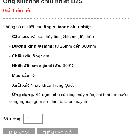
Ống silicone chịu nhiệt D25
Giá:
Liên hệ
Thông số chi tiết của
ống silicone chịu nhiệt :
- Cấu tạo:
Vải sợi thủy tinh, Silicone, lõi thép
- Đường kính Φ (mm):
từ 25mm đến 300mm
- Chiều dài ống:
4m
- Nhiệt độ làm việc tối đa:
300°C
- Màu sắc
: Đỏ
- Xuất xứ:
Nhập khẩu Trung Quốc
- Ứng dụng:
Sử dụng cho các loại máy móc, khí thải hơi nước,
công nghiệp gốm sứ, thiết bị là ủi, máy in …
Số lượng
MUA NGAY
THÊM VÀO GIỎ