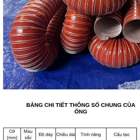
BẢNG CHI TIẾT THÔNG SỐ CHUNG CỦA
ỐNG
Cỡ
Màu
Độ dày
Chiều dài
Tính năng
Cấu tạo
(mm)
sắc