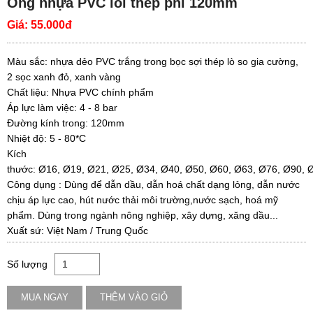
Ống nhựa PVC lõi thép phi 120mm
Giá:
55.000đ
Màu sắc: nhựa dẻo PVC trắng trong bọc sợi thép lò so gia cường,
2 sọc xanh đỏ, xanh vàng
Chất liệu: Nhựa PVC chính phẩm
Áp lực làm việc: 4 - 8 bar
Đường kính trong: 120mm
Nhiệt độ: 5 - 80*C
Kích
thước: Ø16, Ø19, Ø21, Ø25, Ø34, Ø40, Ø50, Ø60, Ø63, Ø76, Ø90, Ø
Công dụng : Dùng để dẫn dầu, dẫn hoá chất dạng lỏng, dẫn nước
chịu áp lực cao, hút nước thải môi trường,nước sạch, hoá mỹ
phẩm. Dùng trong ngành nông nghiệp, xây dựng, xăng dầu...
Xuất sứ: Việt Nam / Trung Quốc
Số lượng
MUA NGAY
THÊM VÀO GIỎ