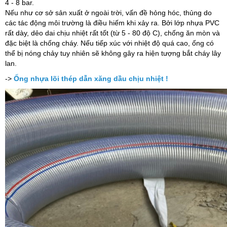
4 - 8 bar.
Nếu như cơ sở sản xuất ở ngoài trời, vấn đề hỏng hóc, thủng do
các tác động môi trường là điều hiếm khi xảy ra. Bởi lớp nhựa PVC
rất dày, dẻo dai chịu nhiệt rất tốt (từ 5 - 80 độ C), chống ăn mòn và
đặc biệt là chống cháy. Nếu tiếp xúc với nhiệt độ quá cao, ống có
thể bị nóng chảy tuy nhiên sẽ không gây ra hiện tượng bắt cháy lây
lan.
->
Ống nhựa lõi thép dẫn xăng dầu chịu nhiệt !