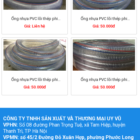
Ống nhựa PVC lõi thép phi
Ống nhựa PVC lõi thép phi
127mm
64mm
Giá: Liên hệ
Giá: 50.000đ
Ống nhựa PVC lõi thép phi
Ống nhựa PVC lõi thép phi
16mm
20mm
Giá: 50.000đ
Giá: 50.000đ
CÔNG TY TNHH SẢN XUẤT VÀ THƯƠNG MẠI UY VŨ
VPHN:
Số 08 đường Phan Trọng Tuệ, xã Tam Hiệp, huyện
Thanh Trì, TP Hà Nội
VPMN: số 45/2 Đường Đỗ Xuân Hợp, phường Phước Long