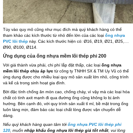
Tùy vào quy mô cũng như mục đích mà quý khách hàng có thể
tham khảo các kích thước từ nhỏ đến lớn của các loại
ống nhựa
PVC lõi thép
này. Các kích thước hiện có: Ø16, Ø19, Ø21, Ø25,....
Ø90, Ø100, Ø114.
Ứng dụng của ống nhựa mềm lõi thép phi 200
Với giá thành vừa phải, chi phí lắp đặt thấp, các loại
ống nhựa
mềm lõi thép chịu áp lực
từ công ty TNHH SX & TM Uy Vũ có thể
ứng dụng được cho nhiều loại quy mô sản xuất lớn nhỏ, công trình
và kể cả trong sinh hoạt gia đình.
Bởi đặc tính chống ăn mòn cao, chống cháy, vì vậy mà các loại hóa
chất có tính axit mạnh đi qua đường ống cũng không lo bị ảnh
hưởng. Bên cạnh đó, với quy trình sản xuất tỉ mỉ, bề mặt trong ống
luôn láng mịn, đảm bảo các loại chất lỏng được vận chuyển dễ
dàng.
Nếu quý khách hàng quan tâm tới
ống nhựa PVC lõi thép phi
120
, muốn
nhập khẩu ống nhựa lõi thép giá tốt nhất
, vui lòng