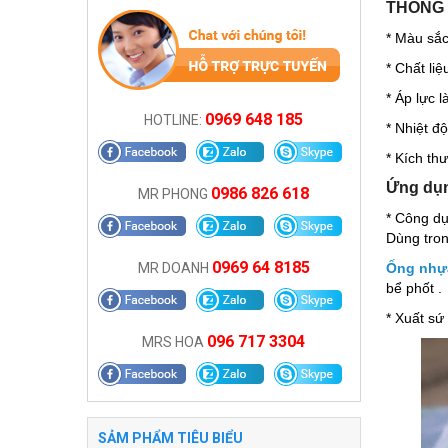
THÔNG 
* Màu sắ
* Chất li
* Áp lực l
0969 648 185
HOTLINE:
* Nhiệt độ
* Kích t
Ứng dụn
0986 826 618
MR PHONG
* Công dụ
Dùng tron
0969 64 8185
Ống nhựa
MR DOANH
bể phốt .
* Xuất sứ
096 717 3304
MRS HOA
SẢM PHẨM TIÊU BIỂU