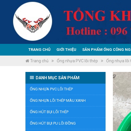
TRANG CHỦ
GIỚI THIỆU
SẢN PHẨM ỐNG CÔNG NG
Trang chủ
Ống nhựa PVC lõi thép
Ống nhựa lõi
DANH MỤC SẢN PHẨM
ỐNG NHỰA PVC LÕI THÉP
ỐNG NHỰA LÕI THÉP MÀU XANH
ỐNG HÚT BỤI LÕI THÉP
ỐNG HÚT BỤI PU LÕI ĐỒNG