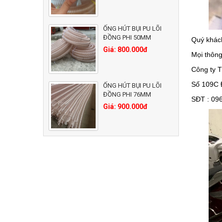
ỐNG HÚT BỤI PU LÕI
ĐỒNG PHI 50MM
Quý khách
Giá: 800.000đ
Mọi thông 
Công ty 
Số 109C 
ỐNG HÚT BỤI PU LÕI
ĐỒNG PHI 76MM
SĐT : 096
Giá: 900.000đ