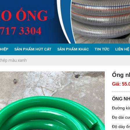
HIỆP
SẢN PHẨM HÚT CÁT
SẢN PHẨM KHÁC
TIN TỨC
LIÊN HỆ
 thép màu xanh
Ống n
Giá:
55.
ỐNG NH
Đường kí
Đọ dài c
Độ dày ố