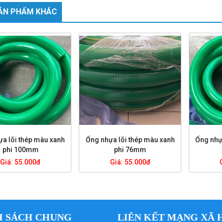
ẢN PHẨM KHÁC
a lõi thép màu xanh
Ống nhựa lõi thép màu xanh
Ống nhự
phi 100mm
phi 76mm
Giá: 55.000đ
Giá: 55.000đ
H SÁCH CHUNG
LIÊN KẾT MẠNG XÃ 