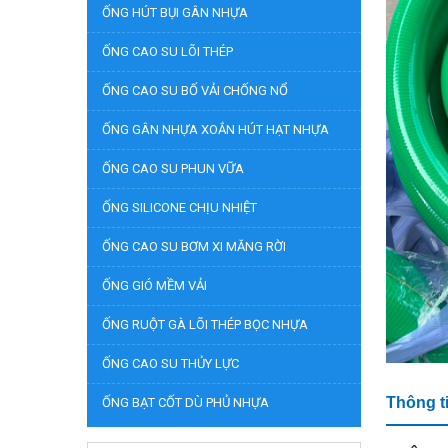
ỐNG HÚT BỤI GÂN NHỰA
ỐNG CAO SU LÕI THÉP
ỐNG CAO SU BỐ VẢI CHỐNG NỔ
ỐNG GÂN NHỰA XOẮN HÚT HẠT NHỰA
ỐNG CAO SU PHUN VỮA
ỐNG SILICONE CHỊU NHIỆT
ỐNG CAO SU BƠM XI MĂNG RỜI
ỐNG GIÓ MỀM VẢI
ỐNG RUỘT GÀ LÕI THÉP BỌC NHỰA
ỐNG CAO SU THỦY LỰC
Thông t
ỐNG BẠT CỐT DÙ PHỦ NHỰA