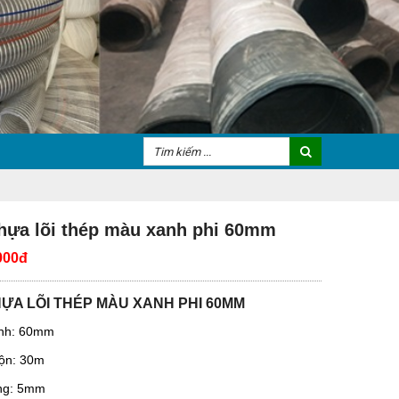
hựa lõi thép màu xanh phi 60mm
000đ
ỰA LÕI THÉP MÀU XANH PHI 60MM
nh: 60mm
uộn: 30m
ng: 5mm