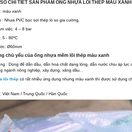
SỐ CHI TIẾT SẢN PHẨM ỐNG NHỰA LÕI THÉP MÀU XANH
c: màu xanh
ệu : Nhựa PVC bọc sợi thép lò so gia cường,
àm việc: 4 – 8 bar
: 5 - 80*C
hước: Ø60mm
g chủ yểu của ống nhựa mềm lõi thép màu xanh
ng : Dùng để dẫn dầu, dẫn hoá chất dạng lỏng, dẫn nước chịu áp lực 
g ngành nông nghiệp, xây dựng, xăng dầu...
 lõi thép
có rất nhiều ứng dụng nhưng màu xanh thì được sử dụng chủ
 : Việt Nam / Trung Quốc / Hàn Quốc