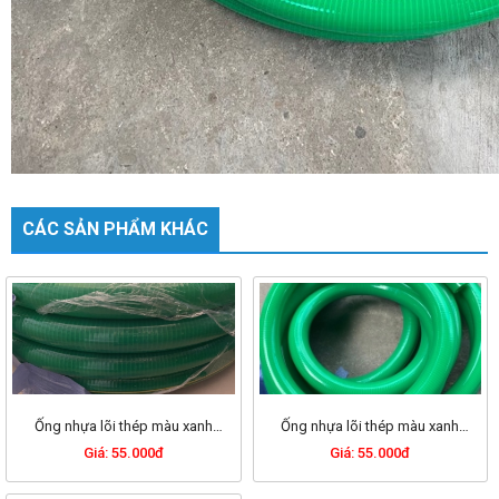
CÁC SẢN PHẨM KHÁC
Ống nhựa lõi thép màu xanh
Ống nhựa lõi thép màu xanh
phi 76mm
phi 60mm
Giá: 55.000đ
Giá: 55.000đ