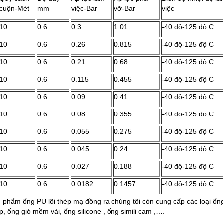
cuộn-Mét
mm
việc-Bar
vỡ-Bar
việc
10
0.6
0.3
1.01
-40 độ-125 độ C
10
0.6
0.26
0.815
-40 độ-125 độ C
10
0.6
0.21
0.68
-40 độ-125 độ C
10
0.6
0.115
0.455
-40 độ-125 độ C
10
0.6
0.09
0.41
-40 độ-125 độ C
10
0.6
0.08
0.355
-40 độ-125 độ C
10
0.6
0.055
0.275
-40 độ-125 độ C
10
0.6
0.045
0.24
-40 độ-125 độ C
10
0.6
0.027
0.188
-40 độ-125 độ C
10
0.6
0.0182
0.1457
-40 độ-125 độ C
 phẩm ống PU lõi thép mạ đồng ra chúng tôi còn cung cấp các loại ống
ép, ống gió mềm vải, ống silicone , ống simili cam ,….