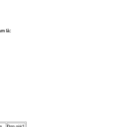
m là:
àm
Đơn giá/1