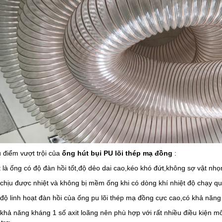
 điểm vượt trội của
ống hút bụi PU lõi thép mạ đồng
:
 là ống có độ đàn hồi tốt,độ dẻo dai cao,kéo khó đứt,không sợ vật nhọ
 chịu được nhiệt và không bị mềm ống khi có dòng khí nhiệt độ chạy q
 độ linh hoạt đàn hồi của ống pu lõi thép mạ đồng cực cao,có khả năng q
 khả năng kháng 1 số axit loãng nên phù hợp với rất nhiều điều kiện mô