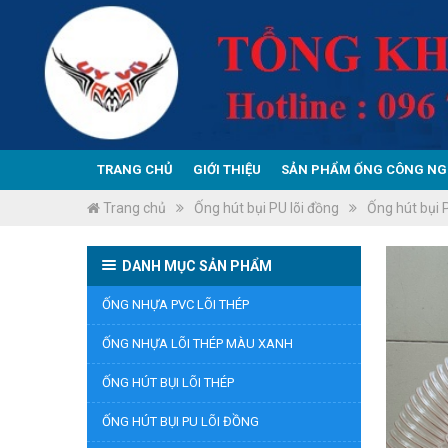
TRANG CHỦ
GIỚI THIỆU
SẢN PHẨM ỐNG CÔNG NG
Trang chủ
Ống hút bụi PU lõi đồng
Ống hút bụi 
DANH MỤC SẢN PHẨM
ỐNG NHỰA PVC LÕI THÉP
ỐNG NHỰA LÕI THÉP MÀU XANH
ỐNG HÚT BỤI LÕI THÉP
ỐNG HÚT BỤI PU LÕI ĐỒNG