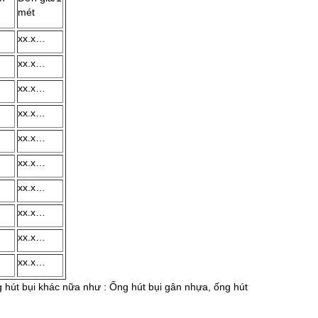
mét
xx.x…
xx.x…
xx.x…
xx.x…
xx.x…
xx.x…
xx.x…
xx.x…
xx.x…
xx.x…
 hút bụi khác nữa như : Ống hút bụi gân nhựa, ống hút