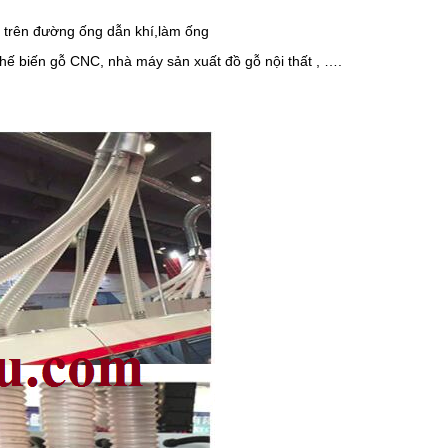
oài trên đường ống dẫn khí,làm ống
hế biến gỗ CNC, nhà máy sản xuất đồ gỗ nội thất , ….