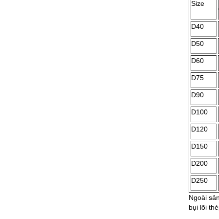
Size
D40
D50
D60
D75
D90
D100
D120
D150
D200
D250
Ngoài sản
bụi lõi th