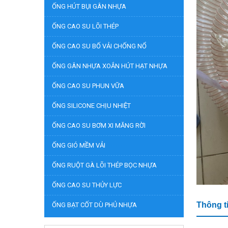
ỐNG HÚT BỤI GÂN NHỰA
ỐNG CAO SU LÕI THÉP
ỐNG CAO SU BỐ VẢI CHỐNG NỔ
ỐNG GÂN NHỰA XOẮN HÚT HẠT NHỰA
ỐNG CAO SU PHUN VỮA
ỐNG SILICONE CHỊU NHIỆT
ỐNG CAO SU BƠM XI MĂNG RỜI
ỐNG GIÓ MỀM VẢI
ỐNG RUỘT GÀ LÕI THÉP BỌC NHỰA
ỐNG CAO SU THỦY LỰC
Thông t
ỐNG BẠT CỐT DÙ PHỦ NHỰA