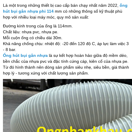
Là một trong những thiết bị cao cấp bán chạy nhất năm 2022,
ống
hút bụi gân nhựa phi 114
mm có những thông số kỹ thuật phù
hợp với nhiều loại máy móc, quy mô sản xuất:
Đường kính trong của ống là 114mm.
Chất liệu: nhựa pvc, nhựa pe.
Mỗi cuộn ống có chiều dài 30m.
Khả năng chống chịu: nhiệt độ: -20 đến 120 độ C, áp lực làm việc 3
- 8 bar.
Ống hút bụi gân nhựa
là sự kết hợp hoàn hảo giữa độ mềm dẻo,
bền chắc của nhựa pvc và đặc tính cứng cáp, kiên cố của nhựa pe.
Từ đó hình thành nên dòng sản phẩm siêu nhẹ, siêu bền, giá thành
hợp lý - tương xứng với chất lượng sản phẩm.