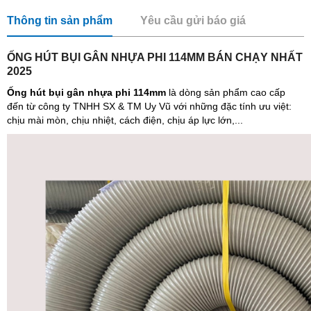
Thông tin sản phẩm
Yêu cầu gửi báo giá
ỐNG HÚT BỤI GÂN NHỰA PHI 114MM BÁN CHẠY NHẤT
2025
Ống hút bụi gân nhựa phi 114mm
là dòng sản phẩm cao cấp
đến từ công ty TNHH SX & TM Uy Vũ với những đặc tính ưu việt:
chịu mài mòn, chịu nhiệt, cách điện, chịu áp lực lớn,...