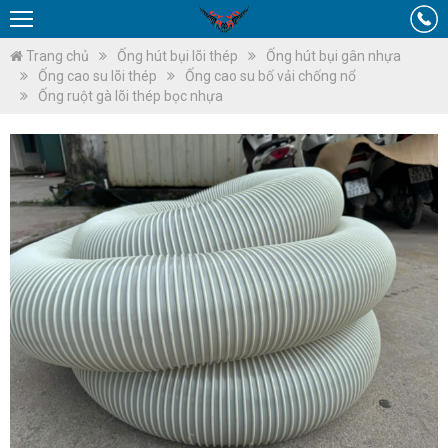
Trang chủ
Ống hút bụi lõi thép
Ống hút bụi gân nhựa
Ống cao su lõi thép
Ống cao su bố vải chống nổ
Ống ruột gà lõi thép bọc nhựa