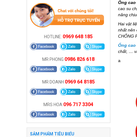
Ống cao 
cao su ch
năng chịu
Hai vật l
nhất nên
CHỐNG P
0969 648 185
HOTLINE:
Ống cao 
chất, … v
0986 826 618
MR PHONG
a
0969 64 8185
MR DOANH
096 717 3304
MRS HOA
SẢM PHẨM TIÊU BIỂU