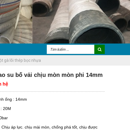
ột gà lõi thép bọc nhựa
ao su bố vải chịu mòn mòn phi 14mm
n hệ
nh ống : 14mm
 : 20M
20bar
 Chịu áp lực. chịu mài mòn, chống phá tốt, chịu được