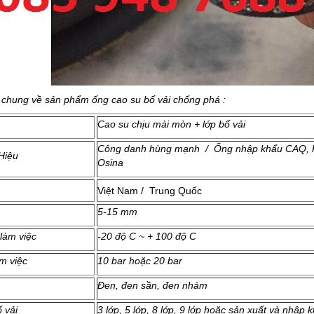
 chung về sản phẩm ống cao su bố vải chống phá :
Cao su chịu mài mòn + lớp bố vải
Công danh hùng mạnh / Ống nhập khẩu CAQ, 
Hiệu
Osina
Việt Nam / Trung Quốc
5-15 mm
 làm việc
-20 độ C ~ + 100 độ C
àm việc
10 bar hoặc 20 bar
Đen, đen sần, đen nhám
 vải
3 lớp, 5 lớp, 8 lớp, 9 lớp hoặc sản xuất và nhập 