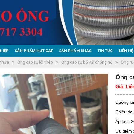
HIỆP
SẢN PHẨM HÚT CÁT
SẢN PHẨM KHÁC
TIN TỨC
LIÊN HỆ
 nhựa
Ống cao su lõi thép
Ống cao su bố vải chống nổ
Ống ru
Ống c
Giá:
Liê
Đường kí
Chiều dài
Áp lực : 
Ưu điểm :