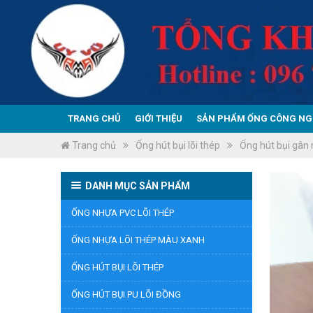
TRANG CHỦ
GIỚI THIỆU
SẢN PHẨM ỐNG CÔNG NG
Trang chủ
Ống hút bụi lõi thép
Ống hút bụi gân
DANH MỤC SẢN PHẨM
ỐNG NHỰA PVC LÕI THÉP
ỐNG NHỰA LÕI THÉP MÀU XANH
ỐNG HÚT BỤI LÕI THÉP
ỐNG HÚT BỤI PU LÕI ĐỒNG