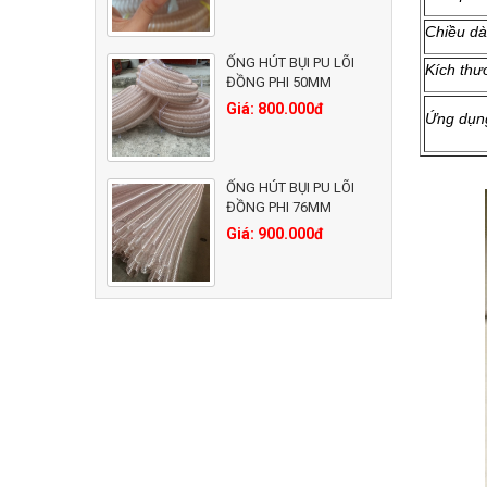
Chiều dà
ỐNG HÚT BỤI PU LÕI
Kích thư
ĐỒNG PHI 50MM
Giá: 800.000đ
Ứng dụn
ỐNG HÚT BỤI PU LÕI
ĐỒNG PHI 76MM
Giá: 900.000đ