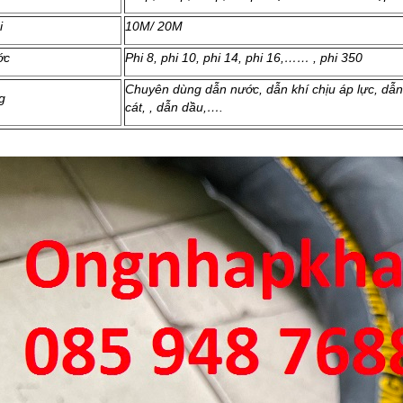
i
10M/ 20M
ớc
Phi 8, phi 10, phi 14, phi 16,…… , phi 350
Chuyên dùng dẫn nước, dẫn khí chịu áp lực, dẫn
g
cát, , dẫn dầu,….