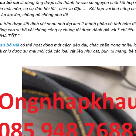
su bố vải
là dòng ống được cấu thành từ cao su nguyên chất kết hợp vớ
ịu mài mòn, có sự đàn hồi tốt , chịu va đập …. Kết hợp với khả năng c
 áp lực lớn, chống nổ chống phá tốt .
iệu trên được kết dính với nhau nhờ lớp keo 2 thành phần có tính bám dín
 ống cao su bố vải chúng công ty chúng tôi được đánh giá với 3 ch
HÁ TỐT ”.
su bố vải
có thể hoạt động một cách dẻo dai, chắc chắn trong nhiều l
à chịu được sự mài mòi của các loại vật liệu như cát, bùn, xi măng, bê