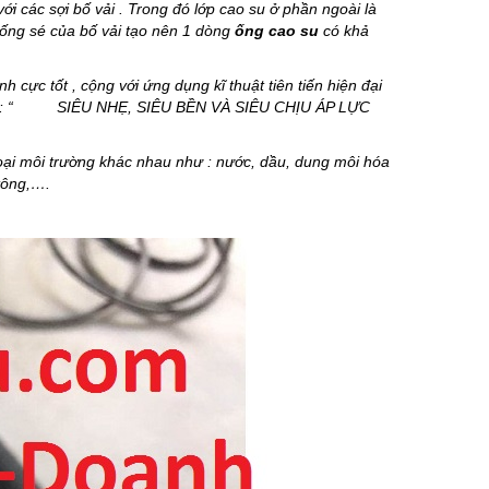
i các sợi bố vải . Trong đó lớp cao su ở phần ngoài là
hống sé của bố vải tạo nên 1 dòng
ống cao su
có khả
h cực tốt , cộng với ứng dụng kĩ thuật tiên tiến hiện đại
ỉ tiêu : “ SIÊU NHẸ, SIÊU BỀN VÀ SIÊU CHỊU ÁP LỰC
oại môi trường khác nhau như : nước, dầu, dung môi hóa
 tông,….