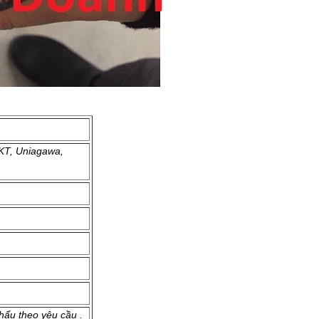
KT, Uniagawa,
khẩu theo yêu cầu .