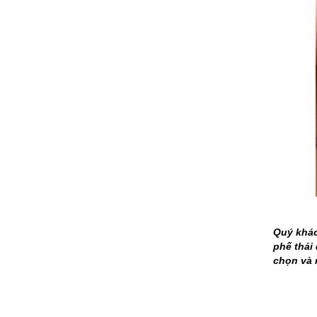
Quý khác
phế thải
chọn và 