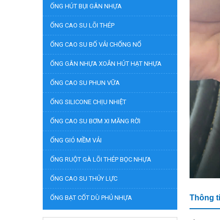
ỐNG HÚT BỤI GÂN NHỰA
ỐNG CAO SU LÕI THÉP
ỐNG CAO SU BỐ VẢI CHỐNG NỔ
ỐNG GÂN NHỰA XOẮN HÚT HẠT NHỰA
ỐNG CAO SU PHUN VỮA
ỐNG SILICONE CHỊU NHIỆT
ỐNG CAO SU BƠM XI MĂNG RỜI
ỐNG GIÓ MỀM VẢI
ỐNG RUỘT GÀ LÕI THÉP BỌC NHỰA
ỐNG CAO SU THỦY LỰC
Thông t
ỐNG BẠT CỐT DÙ PHỦ NHỰA