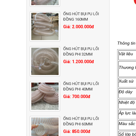
ỐNG HÚT BỤI PU LÕI
ĐỒNG 160MM
Giá: 2.000.000đ
Thông tin
ỐNG HÚT BỤI PU LÕI
Vật liệu
ĐỒNG PHI 32MM
Giá: 1.200.000đ
Thương 
Xuất sứ
ỐNG HÚT BỤI PU LÕI
ĐỒNG PHI 40MM
Độ dày
Giá: 700.000đ
Nhiệt độ
Áp lực l
ỐNG HÚT BỤI PU LÕI
Màu sắc
ĐỒNG PHI 60MM
Giá: 850.000đ
Số lớp bố