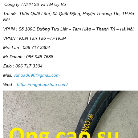
Công ty TNHH SX và TM Uy Vũ
Trụ sở : Thôn Quất Lâm, Xã Quất Động, Huyện Thường Tín, TP Hà
Nội
VPHN : Số 109C Đường Tựu Liệt – Tam Hiệp – Thanh Trì – Hà Nội.
VPMN : KCN Tân Tạo –TP HCM
Mr
s
Lan : 096 717 3304
Mr Doanh : 085 948 7688
Zalo : 096 717 3304
Mail:
vuhoa0690@gmail.com
Wed :
https://ongnhapkhau.com/