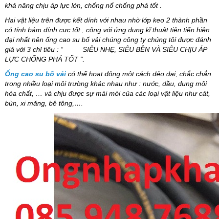
khả năng chịu áp lực lớn, chống nổ chống phá tốt .
Hai vật liệu trên được kết dính với nhau nhờ lớp keo 2 thành phần
có tính bám dính cực tốt , cộng với ứng dụng kĩ thuật tiên tiến hiện
đại nhất nên ống cao su bố vải chúng công ty chúng tôi được đánh
giá với 3 chỉ tiêu : “ SIÊU NHẸ, SIÊU BỀN VÀ SIÊU CHỊU ÁP
LỰC CHỐNG PHÁ TỐT ”.
Ống cao su bố vải
có thể hoạt động một cách dẻo dai, chắc chắn
trong nhiều loại môi trường khác nhau như : nước, dầu, dung môi
hóa chất, … và chịu được sự mài mòi của các loại vật liệu như cát,
bùn, xi măng, bê tông,….