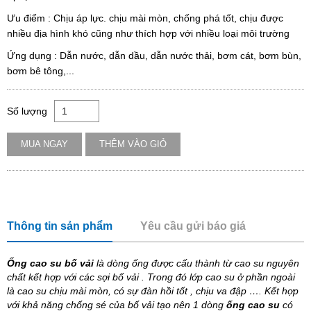
Ưu điểm : Chịu áp lực. chịu mài mòn, chống phá tốt, chịu được
nhiều địa hình khó cũng như thích hợp với nhiều loại môi trường
Ứng dụng : Dẫn nước, dẫn dầu, dẫn nước thải, bơm cát, bơm bùn,
bơm bê tông,...
Số lượng
MUA NGAY
THÊM VÀO GIỎ
Thông tin sản phẩm
Yêu cầu gửi báo giá
Ống cao su bố vải
là dòng ống được cấu thành từ cao su nguyên
chất kết hợp với các sợi bố vải . Trong đó lớp cao su ở phần ngoài
là cao su chịu mài mòn, có sự đàn hồi tốt , chịu va đập …. Kết hợp
với khả năng chống sé của bố vải tạo nên 1 dòng
ống cao su
có