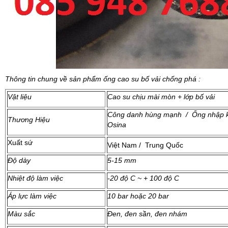
Thông tin chung về sản phẩm ống cao su bố vải chống phá :
Vật liệu
Cao su chịu mài mòn + lớp bố vải
Công danh hùng mạnh / Ống nhập k
Thương Hiệu
Osina
Xuất sứ
Việt Nam / Trung Quốc
Độ dày
5-15 mm
Nhiệt độ làm việc
-20 độ C ~ + 100 độ C
Áp lực làm việc
10 bar hoặc 20 bar
Màu sắc
Đen, đen sần, đen nhám