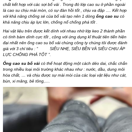
chất kết hợp với các sợi bố vải . Trong đó lớp cao su ở phần ngoài
là cao su chịu mài mòn, có sự đàn hồi tốt , chịu va đập …. Kết hợp
với khả năng chống sé của bố vải tạo nên 1 dòng
ống cao su
có
khả năng chịu áp lực lớn, chống nổ chống phá tốt .
Hai vật liệu trên được kết dính với nhau nhờ lớp keo 2 thành phần
có tính bám dính cực tốt , cộng với ứng dụng kĩ thuật tiên tiến hiện
đại nhất nên ống cao su bố vải chúng công ty chúng tôi được đánh
giá với 3 chỉ tiêu : “ SIÊU NHẸ, SIÊU BỀN VÀ SIÊU CHỊU ÁP
LỰC CHỐNG PHÁ TỐT ”.
Ống cao su bố vải
có thể hoạt động một cách dẻo dai, chắc chắn
trong nhiều loại môi trường khác nhau như : nước, dầu, dung môi
hóa chất, … và chịu được sự mài mòi của các loại vật liệu như cát,
bùn, xi măng, bê tông,….