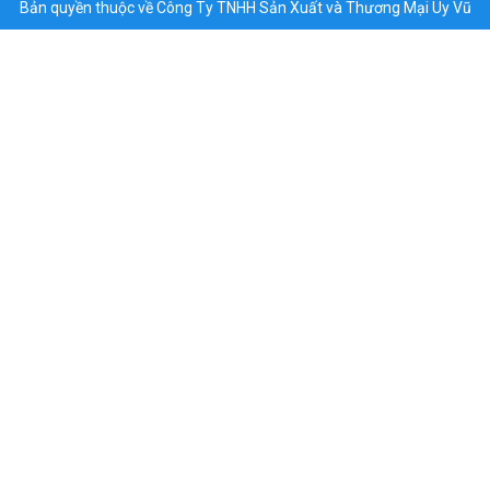
Bản quyền thuộc về Công Ty TNHH Sản Xuất và Thương Mại Uy Vũ