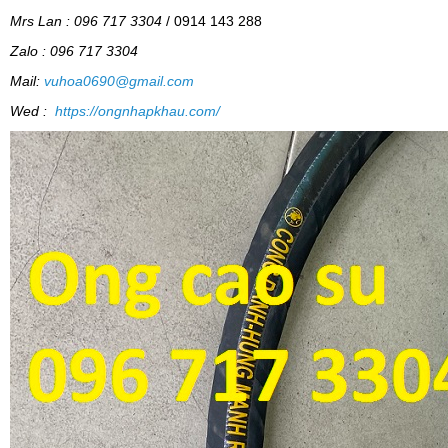
Mr
s
Lan : 096 717 3304
/ 0914 143 288
Zalo : 096 717 3304
Mail:
vuhoa0690@gmail.com
Wed :
https://ongnhapkhau.com/