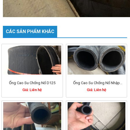
CÁC SẢN PHẨM KHÁC
Ống Cao Su Chống Nổ D125
Ống Cao Su Chống Nổ Nhập
Khẩu Phi 100
Giá: Liên hệ
Giá: Liên hệ