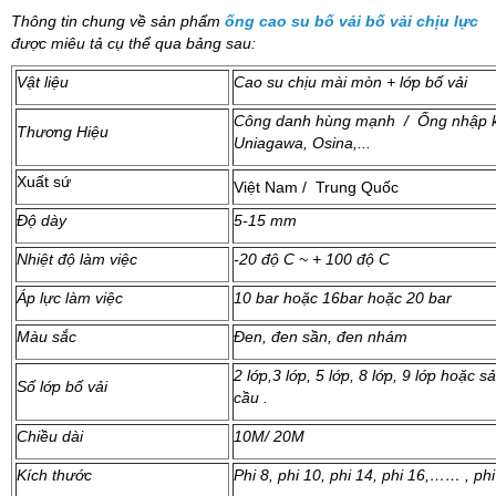
Thông tin chung về sản phẩm
ống cao su bố vải bố vải chịu lực
được miêu tả cụ thể qua bảng sau:
Vật liệu
Cao su chịu mài mòn + lớp bố vải
Công danh hùng mạnh / Ống nhập k
Thương Hiệu
Uniagawa, Osina,...
Xuất sứ
Việt Nam / Trung Quốc
Độ dày
5-15 mm
Nhiệt độ làm việc
-20 độ C ~ + 100 độ C
Áp lực làm việc
10 bar hoặc 16bar hoặc 20 bar
Màu sắc
Đen, đen sần, đen nhám
2 lớp,3 lớp, 5 lớp, 8 lớp, 9 lớp hoặc
Số lớp bố vải
cầu .
Chiều dài
10M/ 20M
Kích thước
Phi 8, phi 10, phi 14, phi 16,…… , ph