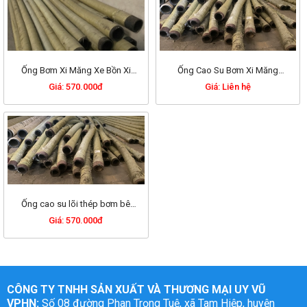
Ống Bơm Xi Măng Xe Bồn Xi
Ống Cao Su Bơm Xi Măng
Măng D114x7M
D100
Giá: 570.000đ
Giá: Liên hệ
Ống cao su lõi thép bơm bê
tông phi 114
Giá: 570.000đ
CÔNG TY TNHH SẢN XUẤT VÀ THƯƠNG MẠI UY VŨ
VPHN:
Số 08 đường Phan Trọng Tuệ, xã Tam Hiệp, huyện