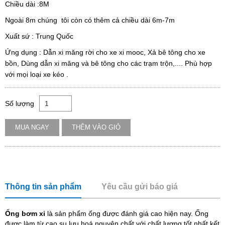
Chiều dài :8M
Ngoài 8m chúng tôi còn có thêm cả chiều dài 6m-7m
Xuất sứ : Trung Quốc
Ứng dụng : Dẫn xi măng rời cho xe xi mooc, Xả bê tông cho xe
bồn, Dùng dẫn xi măng và bê tông cho các trạm trộn,.... Phù hợp
với mọi loại xe kéo .
Số lượng
MUA NGAY
THÊM VÀO GIỎ
Thông tin sản phẩm
Yêu cầu gửi báo giá
Ống bơm xi
là sản phẩm ống được đánh giá cao hiện nay. Ống
được làm từ cao su lưu hoá nguyên chất với chất lượng tốt nhất kết